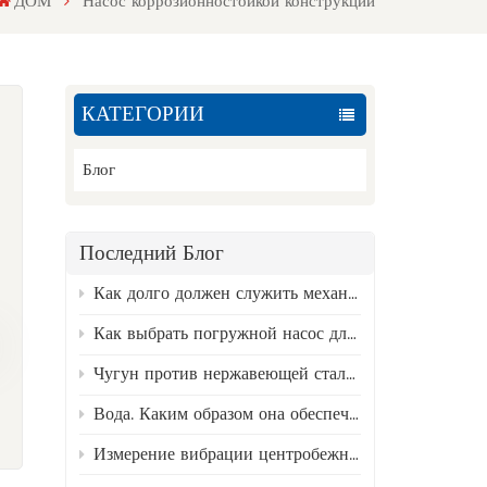
ДОМ
Насос коррозионностойкой конструкции
КАТЕГОРИИ
Блог
Последний Блог
Как долго должен служить механический уплотнитель? Факторы, влияющие на его состояние, и руководство по замене.
Как выбрать погружной насос для скважины?
Чугун против нержавеющей стали 316 — лучший материал для насосов для сточных вод.
Вода. Каким образом она обеспечивает бесперебойную работу промышленных предприятий?
Измерение вибрации центробежных насосов и анализ типичных неисправностей.