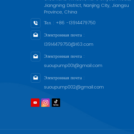
Jiangning District, Nanjing City, Jiangsu
Province, China
Тел. : +86 -13914479750
Электронная почта :
13914479750@163.com
Электронная почта :
suoupump001@gmail.com
Электронная почта :
suoupump002@gmail.com