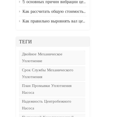
5 основных причин вибрации центробежных насосов и способы их устранения.
Как рассчитать общую стоимость владения (TCO) промышленными насосами
Как правильно выровнять вал центробежного насоса и двигателя за 5 простых шагов
ТЕГИ
Двойное Механическое
Уплотнение
Срок Службы Механического
Уплотнения
План Промывки Уплотнения
Насоса
Надежность Центробежного
Насоса