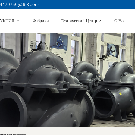
3914479750@163.com
ДУКЦИЯ
Фабрики
Технический Центр
О Нас