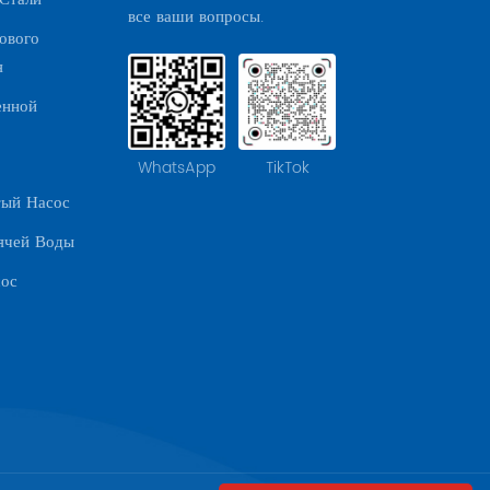
все ваши вопросы.
ового
я
енной
WhatsApp
TikTok
тый Насос
ячей Воды
сос