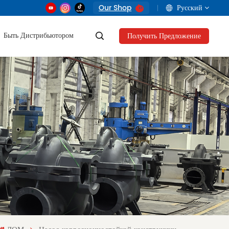
Our Shop
Русский
Быть Дистрибьютором
Получить Предложение
English
français
русский
العربية
Tiếng Việt
Indonesia