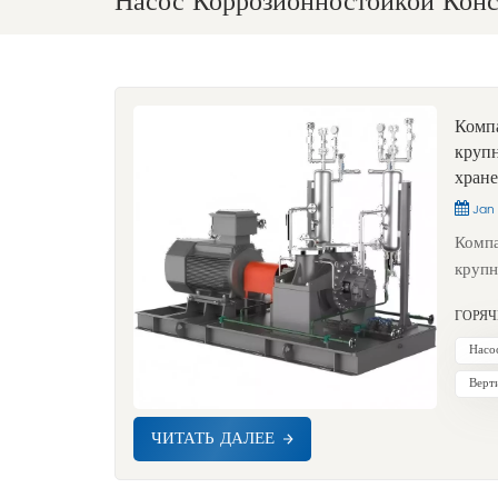
Насос Коррозионностойкой Кон
Компа
круп
хране
Jan 
Компания LEO получила заказ на 31 основной насосный агрегат для крупнейшего в мире демонстрационного проекта по улавливанию углерода (CCUS) на угольной электростанции. Всемирная метеорологическая организация (ВМО) опубликовала свой бюллетень по парниковым газам, в котором говорится, что концентрация углекислого газа в атмосфере достигла рекордно высоких показателей. Для того чтобы остановить глобальное потепление, крайне важно преобразовывать CO2 в экологически чистую энергию.Недавно на электростанции Чжэннин в провинции Ганьсу, Китай, состоялся официальный запуск крупнейшего в мире демонстрационного проекта по улавливанию углерода на угольной электростанции. Это знаменует собой исторический скачок для китайской технологии улавливания, использования и хранения углерода (CCUS), переход от демонстрационного проекта в масштабе 10 000 тонн к промышленному п
ГОРЯЧ
Насо
Верт
ЧИТАТЬ ДАЛЕЕ