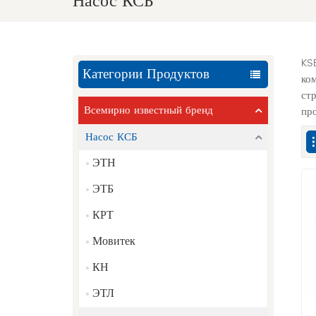
Насос КСБ
KS
Категории Продуктов
ко
ст
Всемирно известный бренд
пр
Насос КСБ
ЭТН
ЭТБ
КРТ
Мовитек
КН
ЭТЛ