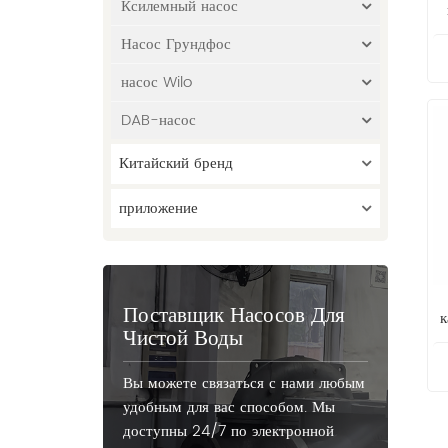
Ксилемный насос
т
Насос Грундфос
у
насос Wilo
DAB-насос
Китайский бренд
приложение
Поставщик Насосов Для
к
Чистой Воды
Вы можете связаться с нами любым
удобным для вас способом. Мы
доступны 24/7 по электронной