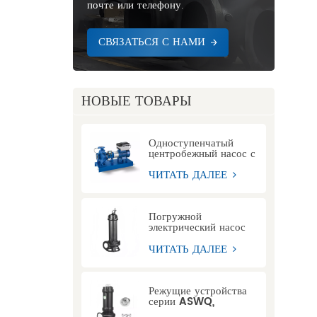
почте или телефону.
СВЯЗАТЬСЯ С НАМИ
НОВЫЕ ТОВАРЫ
Одноступенчатый
центробежный насос с
торцевым
всасыванием и
ЧИТАТЬ ДАЛЕЕ
удлиненной муфтой
KSB ETN
Погружной
электрический насос
для сточных вод серии
WQ
ЧИТАТЬ ДАЛЕЕ
Режущие устройства
серии ASWQ,
погружные насосы для