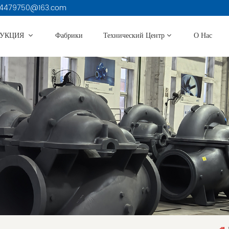
3914479750@163.com
ДУКЦИЯ
Фабрики
Технический Центр
О Нас