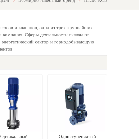
ДОМ
Всемирно известный бренд
Насос КСБ
осов и клапанов, одна из трех крупнейших
ая компания. Сферы деятельности включают
, энергетический сектор и горнодобывающую
ентов.
Вертикальный
Одноступенчатый