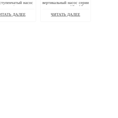
ступенчатый насос
вертикальный насос серии
SB Movitec из
KSB ETLETL 1 25-125-
авеющей стали с
250 GG
ИТАТЬ ДАЛЕЕ
ЧИТАТЬ ДАЛЕЕ
ым расположением
цилиндров