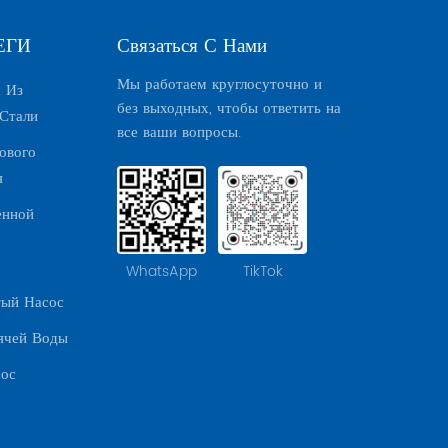
ЕГИ
Связаться С Нами
Мы работаем круглосуточно и
 Из
без выходных, чтобы ответить на
Стали
все ваши вопросы.
ового
я
енной
WhatsApp
TikTok
тый Насос
ячей Воды
сос