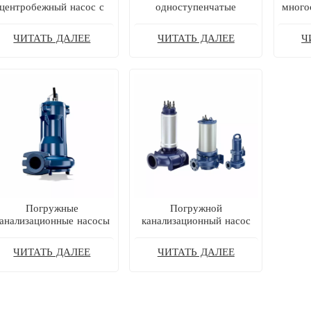
центробежный насос с
одноступенчатые
много
орцевым всасыванием и
центробежные насосы с
K
длиненной муфтой KSB
прямым приводом и
нерж
ЧИТАТЬ ДАЛЕЕ
ЧИТАТЬ ДАЛЕЕ
Ч
ETN
торцевым всасыванием
рядн
Погружные
Погружной
анализационные насосы
канализационный насос
KSB Amarex серии CN
серии KSB KRT
ЧИТАТЬ ДАЛЕЕ
ЧИТАТЬ ДАЛЕЕ