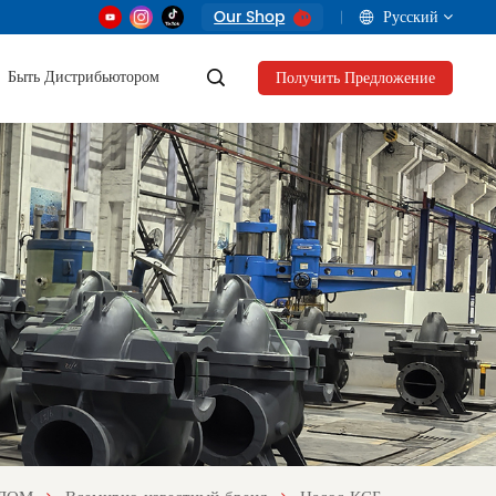
Our Shop
Русский
Быть Дистрибьютором
Получить Предложение
English
français
русский
العربية
Tiếng Việt
Indonesia