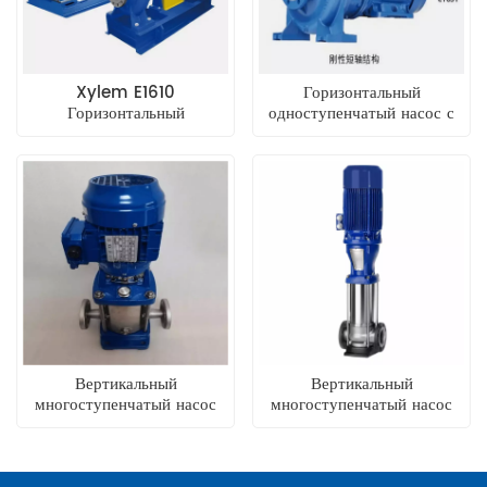
Xylem E1610
Горизонтальный
Горизонтальный
одноступенчатый насос с
центробежный насос
односторонним
прямого подключения
всасыванием Xylem
Lowara E1631
Вертикальный
Вертикальный
многоступенчатый насос
многоступенчатый насос
для трубопровода из
KSB Movitec из
нержавеющей стали Xylem
нержавеющей стали с
Lowara eSV
рядным расположением