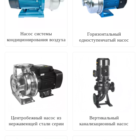
Насос системы
Горизонтальный
кондиционирования воздуха
одноступенчатый насос
DWB
DWK из нержавеющей
стали
Центробежный насос из
Вертикальный
нержавеющей стали серии
канализационный насос
CA
типа LW,
предотвращающий