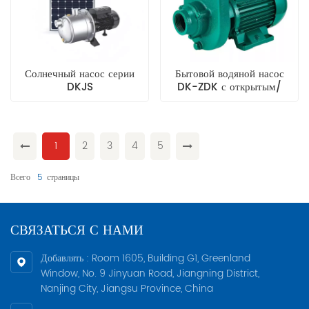
Солнечный насос серии
Бытовой водяной насос
DKJS
DK-ZDK с открытым/
закрытым рабочим колесом
1
2
3
4
5
Всего
5
Страницы
СВЯЗАТЬСЯ С НАМИ
Добавлять : Room 1605, Building G1, Greenland
Window, No. 9 Jinyuan Road, Jiangning District,
Nanjing City, Jiangsu Province, China