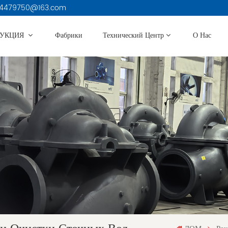
3914479750@163.com
ДУКЦИЯ
Фабрики
Технический Центр
О Нас