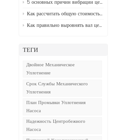
5 основных причин вибрации центробежных насосов и способы их устранения.
Как рассчитать общую стоимость владения (TCO) промышленными насосами
Как правильно выровнять вал центробежного насоса и двигателя за 5 простых шагов
х
ТЕГИ
Двойное Механическое
Уплотнение
Срок Службы Механического
Уплотнения
План Промывки Уплотнения
Насоса
Надежность Центробежного
Насоса