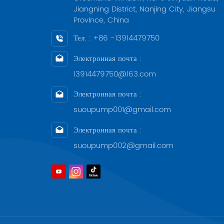
всех 
Jiangning District, Nanjing City, Jiangsu
предо
Province, China
произ
работ
Тел. : +86 -13914479750
энер
Электронная почта :
насос
13914479750@163.com
охват
Электронная почта :
suoupump001@gmail.com
Электронная почта :
suoupump002@gmail.com