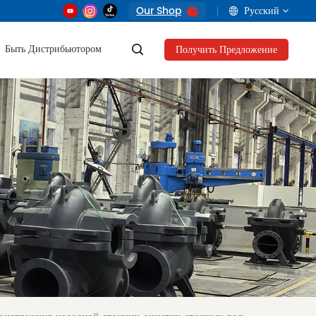
Our Shop
Русский
Быть Дистрибьютором
Получить Предложение
English
français
русский
العربية
Tiếng Việt
Indonesia