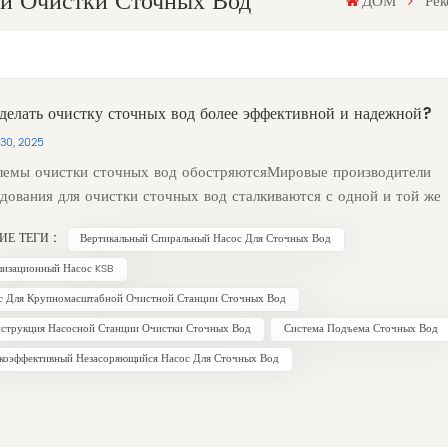
ии Очистки Сточных Вод
ДОМ
Рек
делать очистку сточных вод более эффективной и надежной?
30, 2025
емы очистки сточных вод обостряютсяМировые производители
дования для очистки сточных вод сталкиваются с одной и той же
емой: растущим содержанием твёрдых частиц в сточных водах,
ИЕ ТЕГИ :
Вертикальный Спиральный Насос Для Сточных Вод
изационных стоках и поверхностных водах, таких как влажные
тки и другие плетёные материалы, которые могут засорять насосы
лизационный Насос KSB
тря на это, особенно в эпоху сокращения бюджетов и растущей
с Для Крупномасштабной Очистной Станции Сточных Вод
ости технологических процессов, очистные сооружения должны
нструкция Насосной Станции Очистки Сточных Вод
Система Подъема Сточных Вод
максимально эффективными, безотказными и не требовать
коэффективный Незасоряющийся Насос Для Сточных Вод
ческого обслуживания. Обеспечение надежной и эффективной
ки сточных вод Будучи экспертом в области очистки сточных вод,
ния SUOU предлагает индивидуальные комплексные решения для
ов, клапанов и услуг, которые позволят вашему оборудованию