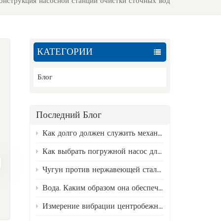
онструкция насосной станции очистки сточных вод
КАТЕГОРИИ
Блог
Последний Блог
.
Как долго должен служить механический уплотнитель? Факторы, влияющие на его состояние, и руководство по замене.
Как выбрать погружной насос для скважины?
Чугун против нержавеющей стали 316 — лучший материал для насосов для сточных вод.
Вода. Каким образом она обеспечивает бесперебойную работу промышленных предприятий?
Измерение вибрации центробежных насосов и анализ типичных неисправностей.