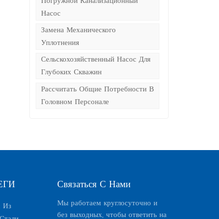
Погружной Канализационный
Насос
Замена Механического
м
Уплотнения
Сельскохозяйственный Насос Для
Глубоких Скважин
Рассчитать Общие Потребности В
Головном Персонале
ЕГИ
Связаться С Нами
Мы работаем круглосуточно и
 Из
я
без выходных, чтобы ответить на
Стали