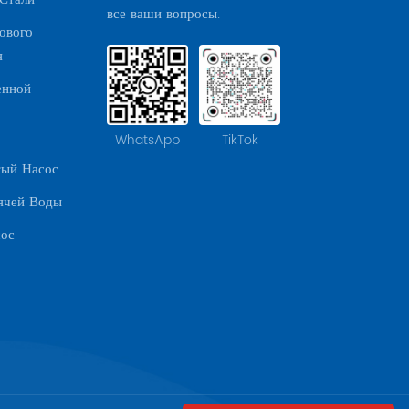
все ваши вопросы.
ового
я
енной
,
WhatsApp
TikTok
тый Насос
ячей Воды
сос