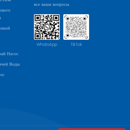
все ваши вопросы.
ового
я
енной
WhatsApp
TikTok
тый Насос
ячей Воды
сос