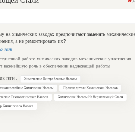
еющей Стали
у на химических заводах предпочитают заменять механически
нения, а не ремонтировать их?
12, 2025
седневной работе химических заводов механические уплотнения
т важнейшую роль в обеспечении надлежащей работы
дования и предотвращении утечек. Однако, когда механические
ИЕ ТЕГИ :
Химические Центробежные Насосы
нения выходят из строя и требуют замены, химические заводы
 предпочитают их сразу заменять, а не ремонтировать. Это,
озионностойкие Химические Насосы
Производители Химических Насосов
ось бы, расточительное решение на самом деле обусловлено
ческие Технологические Насосы
Химические Насосы Из Нержавеющей Стали
ым набором факторов. Первый Химические заводы часто
р Химического Насоса
ают в крайне суровых условиях, поэтому механические
нения должны выдерживать экстремальные условия, такие как
ие температуры, высокое давление и интенсивная коррозия.
льная эксплуатация приводит к значительному износу и старению