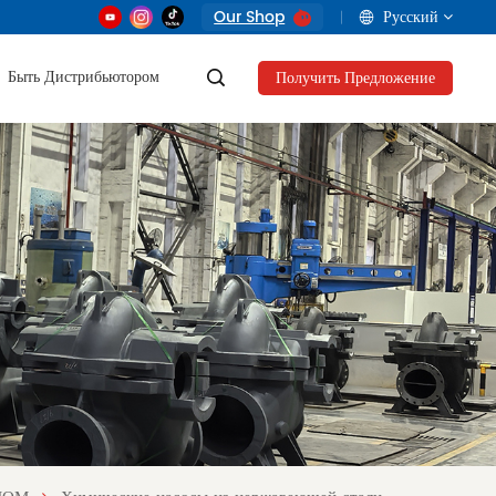
Our Shop
Русский
Быть Дистрибьютором
Получить Предложение
English
français
русский
العربية
Tiếng Việt
Indonesia