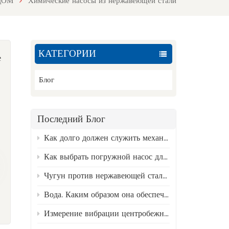
ДОМ
Химические насосы из нержавеющей стали
КАТЕГОРИИ
е
Блог
Последний Блог
Как долго должен служить механический уплотнитель? Факторы, влияющие на его состояние, и руководство по замене.
Как выбрать погружной насос для скважины?
Чугун против нержавеющей стали 316 — лучший материал для насосов для сточных вод.
Вода. Каким образом она обеспечивает бесперебойную работу промышленных предприятий?
Измерение вибрации центробежных насосов и анализ типичных неисправностей.