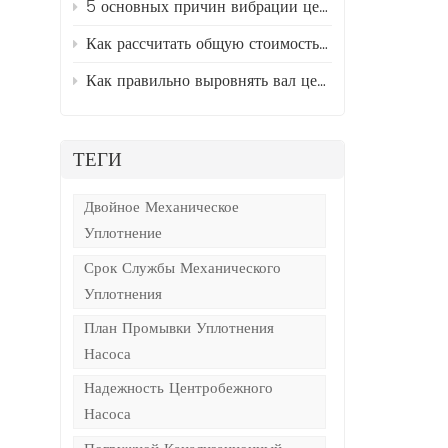
5 основных причин вибрации центробежных насосов и способы их устранения.
Как рассчитать общую стоимость владения (TCO) промышленными насосами
Как правильно выровнять вал центробежного насоса и двигателя за 5 простых шагов
ТЕГИ
Двойное Механическое
Уплотнение
т
Срок Службы Механического
Уплотнения
и
План Промывки Уплотнения
Насоса
Надежность Центробежного
Насоса
т