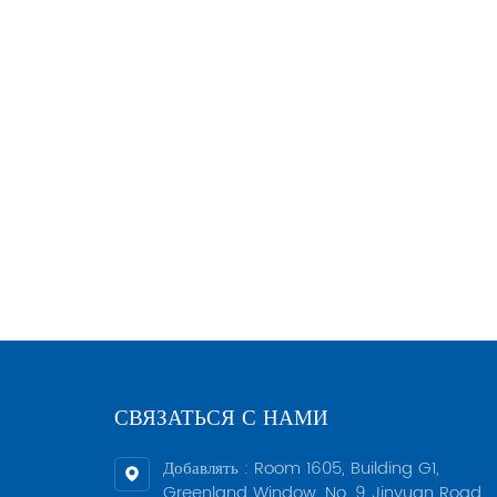
занят
уплот
прост
того,
произ
общие
того 
завод
часто
котор
и пов
стары
требо
завод
слепы
СВЯЗАТЬСЯ С НАМИ
анали
услов
Добавлять : Room 1605, Building G1,
произ
Greenland Window, No. 9 Jinyuan Road,