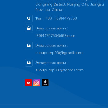
также
Jiangning District, Nanjing City, Jiangsu
долго
Province, China
безоп
дости
Тел. : +86 -13914479750
Электронная почта :
13914479750@163.com
Электронная почта :
suoupump001@gmail.com
Электронная почта :
suoupump002@gmail.com