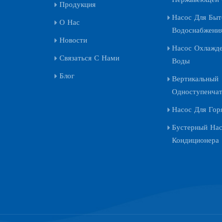
 технологический прогресс. Это решение призвано обеспечить
Продукция
срочную стабильность работы химического завода, гарантировать
Насос Для Быт
О Нас
асность производства, повысить эффективность производства и
Водоснабжени
чь устойчивого развития.
Новости
Насос Охлажд
Связаться С Нами
Воды
Блог
Вертикальный
Одноступенча
Насос Для Гор
Бустерный На
Кондиционера