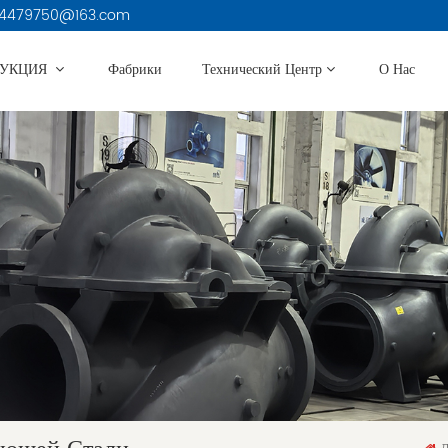
3914479750@163.com
ДУКЦИЯ
Фабрики
Технический Центр
О Нас