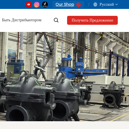
Our Shop
Русский
Быть Дистрибьютором
Получить Предложение
English
français
русский
العربية
Tiếng Việt
Indonesia