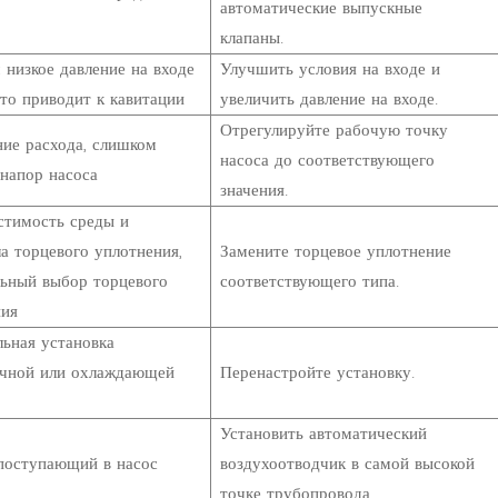
автоматические выпускные
клапаны.
низкое давление на входе
Улучшить условия на входе и
что приводит к кавитации
увеличить давление на входе.
Отрегулируйте рабочую точку
ие расхода, слишком
насоса до соответствующего
напор насоса
значения.
стимость среды и
а торцевого уплотнения,
Замените торцевое уплотнение
льный выбор торцевого
соответствующего типа.
ния
ьная установка
чной или охлаждающей
Перенастройте установку.
Установить автоматический
 поступающий в насос
воздухоотводчик в самой высокой
точке трубопровода