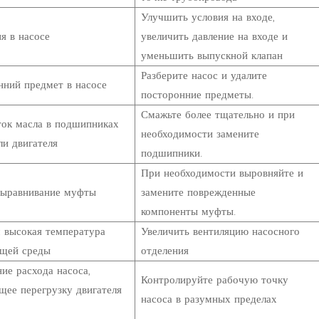
Улучшить условия на входе,
я в насосе
увеличить давление на входе и
уменьшить выпускной клапан
Разберите насос и удалите
нний предмет в насосе
посторонние предметы.
Смажьте более тщательно и при
ток масла в подшипниках
необходимости замените
ли двигателя
подшипники.
При необходимости выровняйте и
выравнивание муфты
замените поврежденные
компоненты муфты.
 высокая температура
Увеличить вентиляцию насосного
щей среды
отделения
ие расхода насоса,
Контролируйте рабочую точку
ее перегрузку двигателя
насоса в разумных пределах