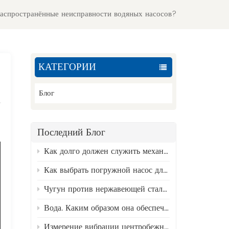
распространённые неисправности водяных насосов?
КАТЕГОРИИ
Блог
Последний Блог
Как долго должен служить механический уплотнитель? Факторы, влияющие на его состояние, и руководство по замене.
Как выбрать погружной насос для скважины?
Чугун против нержавеющей стали 316 — лучший материал для насосов для сточных вод.
Вода. Каким образом она обеспечивает бесперебойную работу промышленных предприятий?
Измерение вибрации центробежных насосов и анализ типичных неисправностей.