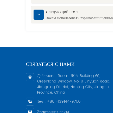
СЛЕДУЮЩИЙ ПОСТ
Зачем использовать взрывозащищенны
СВЯЗАТЬСЯ С НАМИ
Добавлять : Room 1605, Building G1,
Greenland Window, No. 9 Jinyuan Road,
Jiangning District, Nanjing City, Jiangsu
Province, China
Тел. : +86 -13914479750
Электронная почта :