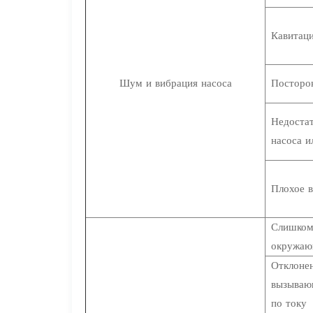
Кавитаци
Шум и вибрация насоса
Посторо
Недоста
насоса и
Плохое 
Слишком
окружаю
Отклонен
вызывающ
по току