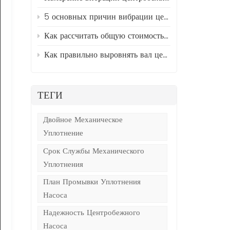
5 основных причин вибрации центробежных насосов и способы их устранения.
Как рассчитать общую стоимость владения (TCO) промышленными насосами
Как правильно выровнять вал центробежного насоса и двигателя за 5 простых шагов
ТЕГИ
Двойное Механическое
Уплотнение
Срок Службы Механического
Уплотнения
План Промывки Уплотнения
Насоса
Надежность Центробежного
Насоса