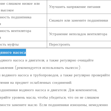
ние слишком низкое или
Улучшить напряжение питания
 высокое
вность подшипника
Смажьте или замените подшипники
я
ность вентилятора
Устранение неполадок вентилятора
я
ость муфты
Перестроить
яного насоса
яного насоса и двигателя, а также регулярно очищайте
авления (рекомендуется использовать пылесос).
 водяного насоса и трубопроводов, а также регулярно проверяйте
ления на предмет ослабленных соединений.
одшипники водяного насоса и двигателя. Для компонентов,
ряйте уровень масла, чтобы убедиться, что он не слишком
димости замените масло. Если подшипники изношены, немедленно