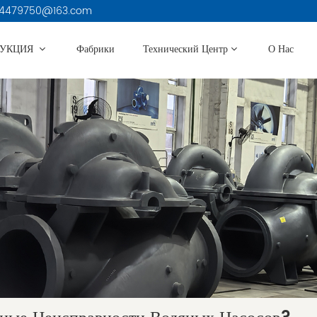
3914479750@163.com
ДУКЦИЯ
Фабрики
Технический Центр
О Нас