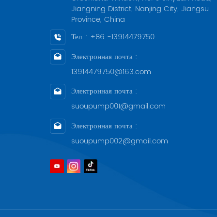
Jiangning District, Nanjing City, Jiangsu
Province, China
Тел. : +86 -13914479750
Электронная почта :
13914479750@163.com
Электронная почта :
suoupump001@gmail.com
Электронная почта :
suoupump002@gmail.com