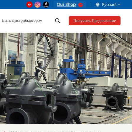
Our Shop
Русский
Быть Дистрибьютором
Получить Предложение
English
français
русский
العربية
Tiếng Việt
Indonesia