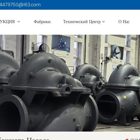
3914479750@163.com
ДУКЦИЯ
Фабрики
Технический Центр
О Нас