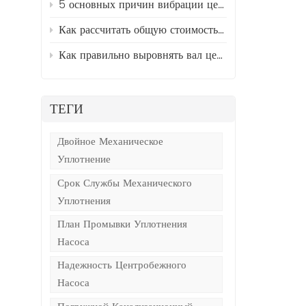
5 основных причин вибрации центробежных насосов и способы их устранения.
Как рассчитать общую стоимость владения (TCO) промышленными насосами
Как правильно выровнять вал центробежного насоса и двигателя за 5 простых шагов
ТЕГИ
Двойное Механическое
Уплотнение
Срок Службы Механического
Уплотнения
План Промывки Уплотнения
Насоса
Надежность Центробежного
Насоса