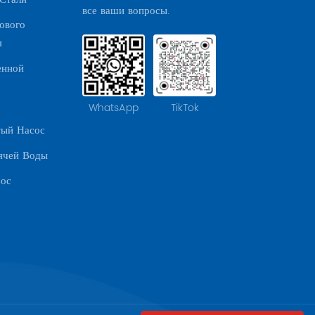
все ваши вопросы.
ового
я
енной
WhatsApp
TikTok
тый Насос
ячей Воды
сос