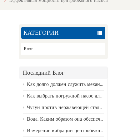
М
Эффективная мощность центробежного насоса
КАТЕГОРИИ
Блог
Последний Блог
Как долго должен служить механический уплотнитель? Факторы, влияющие на его состояние, и руководство по замене.
Как выбрать погружной насос для скважины?
Чугун против нержавеющей стали 316 — лучший материал для насосов для сточных вод.
Вода. Каким образом она обеспечивает бесперебойную работу промышленных предприятий?
Измерение вибрации центробежных насосов и анализ типичных неисправностей.