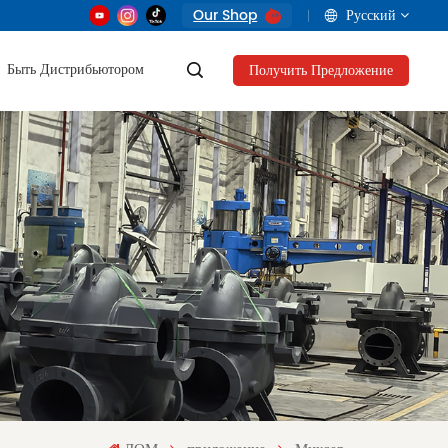
Our Shop
Русский
Быть Дистрибьютором
Получить Предложение
English
français
русский
العربية
Tiếng Việt
Indonesia