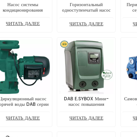
Насос системы
Горизонтальный
Пери
кондиционирования
одноступенчатый насос
с
воздуха DWB
DWK из нержавеющей
стали
ЧИТАТЬ ДАЛЕЕ
ЧИТАТЬ ДАЛЕЕ
Ч
Циркуляционный насос
DAB E.SYBOX Мини-
Самов
орячей воды DAB серии
насос повышения
KHI
давления с переменной
скоростью
ЧИТАТЬ ДАЛЕЕ
ЧИТАТЬ ДАЛЕЕ
Ч