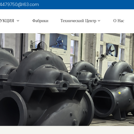
3914479750@163.com
ДУКЦИЯ
Фабрики
Технический Центр
О Нас