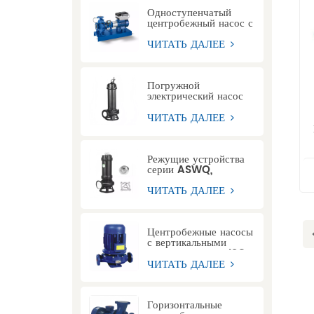
Одноступенчатый
центробежный насос с
торцевым
всасыванием и
ЧИТАТЬ ДАЛЕЕ
удлиненной муфтой
KSB ETN
Погружной
электрический насос
для сточных вод серии
WQ
ЧИТАТЬ ДАЛЕЕ
Режущие устройства
серии ASWQ,
погружные насосы для
сточных вод
ЧИТАТЬ ДАЛЕЕ
Центробежные насосы
с вертикальными
трубопроводами ISG
ЧИТАТЬ ДАЛЕЕ
Горизонтальные