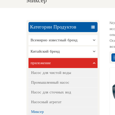
Миксер
Na
Категории Продуктов
ис
оп
Всемирно известный бренд
Ос
во
Китайский бренд
приложение
Насос для чистой воды
Промышленный насос
Насос для сточных вод
Насосный агрегат
Миксер