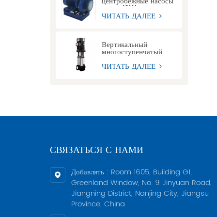
центробежные насосы
серии ISW
ЧИТАТЬ ДАЛЕЕ
Вертикальный
многоступенчатый
центробежный насос
серии CDL
ЧИТАТЬ ДАЛЕЕ
СВЯЗАТЬСЯ С НАМИ
Добавлять : Room 1605, Building G1,
Greenland Window, No. 9 Jinyuan Road,
Jiangning District, Nanjing City, Jiangsu
Province, China