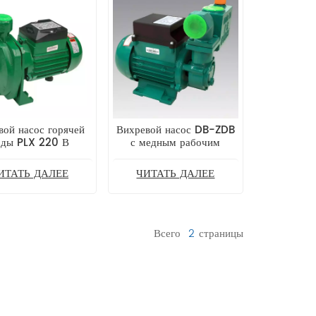
вой насос горячей
Вихревой насос DB-ZDB
оды PLX 220 В
с медным рабочим
колесом —
энергосберегающий и
ИТАТЬ ДАЛЕЕ
ЧИТАТЬ ДАЛЕЕ
долговечный
Всего
2
Страницы