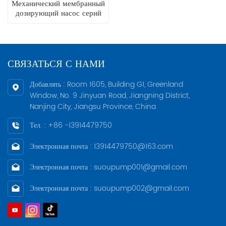
Механический мембранный
дозирующий насос серий
GM и GB
СВЯЗАТЬСЯ С НАМИ
Добавлять : Room 1605, Building G1, Greenland
Window, No. 9 Jinyuan Road, Jiangning District,
Nanjing City, Jiangsu Province, China
Тел. : +86 -13914479750
Электронная почта : 13914479750@163.com
Электронная почта : suoupump001@gmail.com
Электронная почта : suoupump002@gmail.com