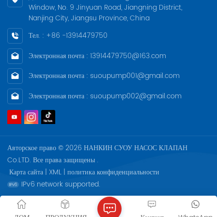
напрямую соединены и
Window, No. 9 Jinyuan Road, Jiangning District,
спроектированы в
Nanjing City, Jiangsu Province, China
соответствии с ATEX.
Тел. : +86 -13914479750
Электронная почта : 13914479750@163.com
Электронная почта : suoupump001@gmail.com
Электронная почта : suoupump002@gmail.com
Авторское право © 2026 НАНКИН СУОУ НАСОС КЛАПАН
Co.LTD. Все права защищены .
Карта сайта
|
XML
|
политика конфиденциальности
IPv6 network supported.